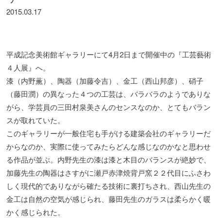
2015.03.17
平成記念美術館ギャラリーにて4月2日まで開催中の『工芸藝術
４人展』へ。
漆（内野薫）、陶器（加藤令吉）、金工（西山邦彦）、硝子
（藤田潤）の異なった４つの工芸は、バラバラのようでありな
がら、学芸員の三田村泉美さんのセンスなのか、とてもバラン
スが取れていた。
このギャラリーが一般住宅も手がける建築会社のギャラリーだ
からなのか、実際に使ってみたらどんな感じなのかなと思わせ
る作品が並ぶ。内野先生の漆は漆と木目のバランスが絶妙で、
加藤先生の陶器はさすがに瀬戸赤津焼背戸窯２２代目にふさわ
しく現代的でありながら確たる技術に裏打ちされ、西山先生の
金工は自然の空気が感じられ、藤田先生のガラスは柔らかく暖
かく感じられた。