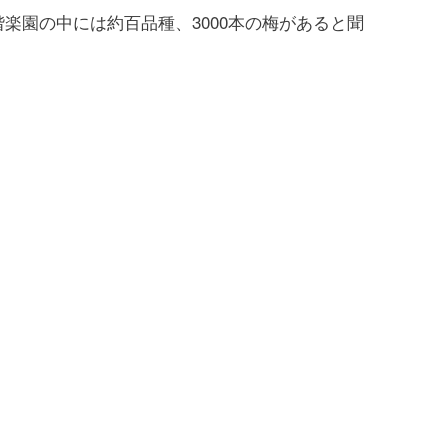
園の中には約百品種、3000本の梅があると聞
。