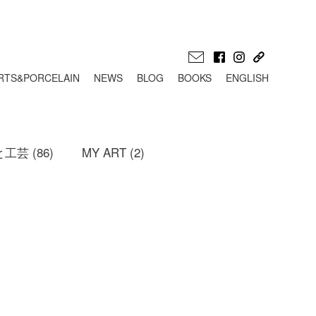
RTS&PORCELAIN
NEWS
BLOG
BOOKS
ENGLISH
工芸 (86)
MY ART (2)