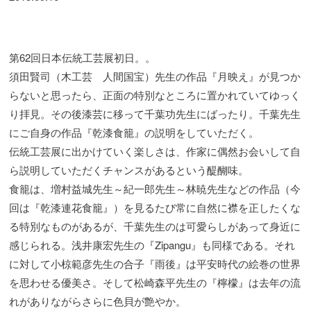
第62回日本伝統工芸展初日。。
須田賢司（木工芸 人間国宝）先生の作品『月映え』が見つか
らないと思ったら、正面の特別なところに置かれていてゆっく
り拝見。その後漆芸に移って千葉功先生にばったり。千葉先生
にご自身の作品『乾漆食籠』の説明をしていただく。
伝統工芸展に出かけていく楽しさは、作家に偶然お会いして自
ら説明していただくチャンスがあるという醍醐味。
食籠は、増村益城先生～紀一郎先生～林暁先生などの作品（今
回は『乾漆連花食籠』）を見るたび常に自然に襟を正したくな
る特別なものがあるが、千葉先生のは可愛らしがあって身近に
感じられる。浅井康宏先生の『Zipangu』も同様である。それ
に対して小椋範彦先生の合子『雨後』は平安時代の絵巻の世界
を思わせる優美さ。そして松崎森平先生の『檸檬』は去年の流
れがありながらさらに色貝が艶やか。