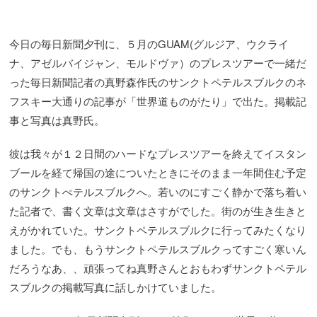
今日の毎日新聞夕刊に、５月のGUAM(グルジア、ウクライ
ナ、アゼルバイジャン、モルドヴァ）のプレスツアーで一緒だ
った毎日新聞記者の真野森作氏のサンクトペテルスブルクのネ
フスキー大通りの記事が「世界道ものがたり」で出た。掲載記
事と写真は真野氏。
彼は我々が１２日間のハードなプレスツアーを終えてイスタン
ブールを経て帰国の途についたときにそのまま一年間住む予定
のサンクトぺテルスブルクへ。若いのにすごく静かで落ち着い
た記者で、書く文章は文章はさすがでした。街のが生き生きと
えがかれていた。サンクトペテルスブルクに行ってみたくなり
ました。でも、もうサンクトペテルスブルクってすごく寒いん
だろうなあ、、頑張ってね真野さんとおもわずサンクトペテル
スブルクの掲載写真に話しかけていました。