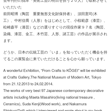
去年刊行の拙本『美術工芸の明日を担う２０人』で取材させて
いただいた
前田昭博（陶芸 重要無形文化財保持者）、須田憲司(木
工）、中村信喬（人形）をはじめとして、小椋範彦（漆芸）、
松崎森平（漆芸）などの選りすぐりの現役作家９７名（陶芸、
染織、漆芸、金工、木竹芸、人形、諸工芸）の作品が展示され
ます。
どうか、日本の伝統工芸の「いま」を知っていただく機会を持
てるこの展覧会に来ていただけることを心から願っています。
A wonderful Exhibition, “From Crafts to KŌGEI” will be exhibited
at Crafts Gallery,The National Museum of Modern Art, Tokyo
from 21.12.2013 to 24,02.2014.
The works of very best 97 Japanese contemporary decorative
artists including Maeta Masahiro(living national treasure ,
Ceramics), Suda Kenji(Wood work), and Nakamura
Shinkyo(Doll) which I interviewed and wrote about in my book