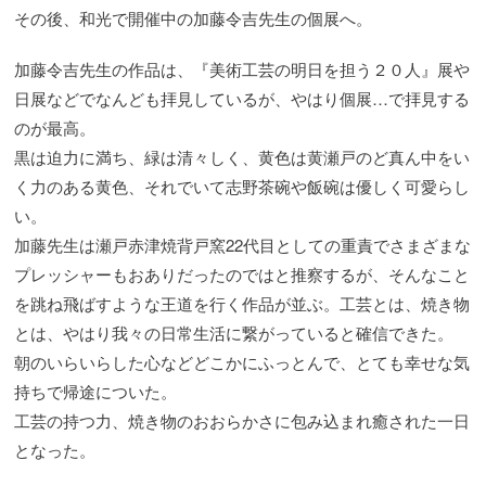
その後、和光で開催中の加藤令吉先生の個展へ。
加藤令吉先生の作品は、『美術工芸の明日を担う２０人』展や
日展などでなんども拝見しているが、やはり個展…で拝見する
のが最高。
黒は迫力に満ち、緑は清々しく、黄色は黄瀬戸のど真ん中をい
く力のある黄色、それでいて志野茶碗や飯碗は優しく可愛らし
い。
加藤先生は瀬戸赤津焼背戸窯22代目としての重責でさまざまな
プレッシャーもおありだったのではと推察するが、そんなこと
を跳ね飛ばすような王道を行く作品が並ぶ。工芸とは、焼き物
とは、やはり我々の日常生活に繋がっていると確信できた。
朝のいらいらした心などどこかにふっとんで、とても幸せな気
持ちで帰途についた。
工芸の持つ力、焼き物のおおらかさに包み込まれ癒された一日
となった。