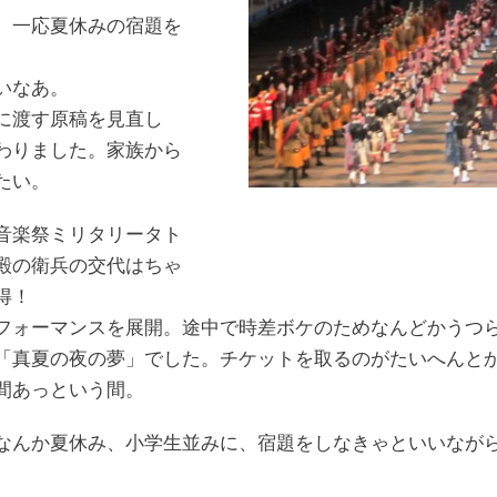
、一応夏休みの宿題を
いなあ。
に渡す原稿を見直し
わりました。家族から
たい。
音楽祭ミリタリータト
殿の衛兵の交代はちゃ
得！
フォーマンスを展開。途中で時差ボケのためなんどかうつ
「真夏の夜の夢」でした。チケットを取るのがたいへんと
間あっという間。
なんか夏休み、小学生並みに、宿題をしなきゃといいなが