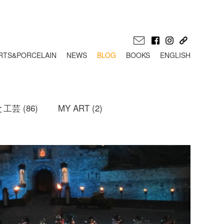
RTS&PORCELAIN
NEWS
BLOG
BOOKS
ENGLISH
工芸 (86)
MY ART (2)