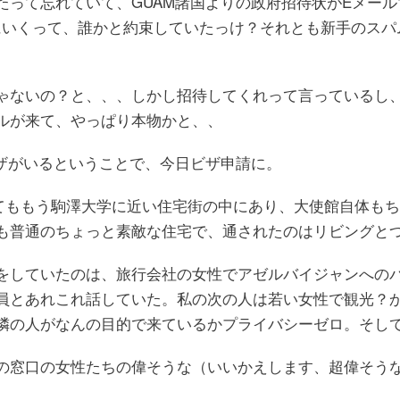
たって忘れていて、GUAM諸国よりの政府招待状がEメール
 にいくって、誰かと約束していたっけ？それとも新手のス
ゃないの？と、、、しかし招待してくれって言っているし
ルが来て、やっぱり本物かと、、
ビザがいるということで、今日ビザ申請に。
ってももう駒澤大学に近い住宅街の中にあり、大使館自体も
も普通のちょっと素敵な住宅で、通されたのはリビングと
をしていたのは、旅行会社の女性でアゼルバイジャンへの
員とあれこれ話していた。私の次の人は若い女性で観光？
隣の人がなんの目的で来ているかプライバシーゼロ。そし
の窓口の女性たちの偉そうな（いいかえします、超偉そう