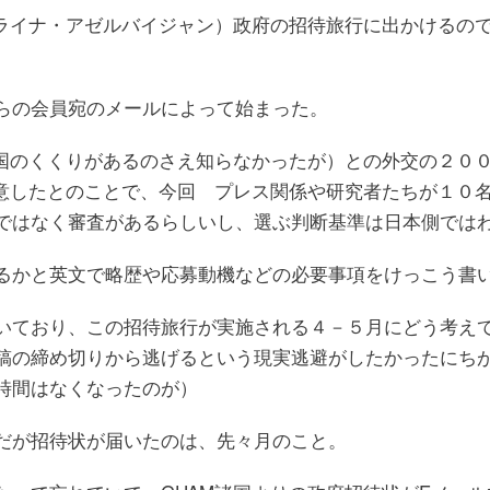
クライナ・アゼルバイジャン）政府の招待旅行に出かけるの
らの会員宛のメールによって始まった。
カ国のくくりがあるのさえ知らなかったが）との外交の２０
合意したとのことで、今回 プレス関係や研究者たちが１０
ではなく審査があるらしいし、選ぶ判断基準は日本側では
るかと英文で略歴や応募動機などの必要事項をけっこう書
いており、この招待旅行が実施される４－５月にどう考え
稿の締め切りから逃げるという現実逃避がしたかったにち
時間はなくなったのが）
だが招待状が届いたのは、先々月のこと。