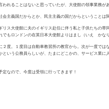
言われることはないと思っていたが、大使館の領事業務が
社会主義国だからとか、民主主義の国だからということは
ギリス大使館に夫のイギリス赴任に伴う私と子供たちの帯
れでもロンドンの在英日本大使館よりはまし（いえ かな
に２度。１度目は自動車教習所の教官から。次が一度では
かという公務員らしいが、たまにどこかの、サービス業に
予定なので、今度は受領に行ってきます！