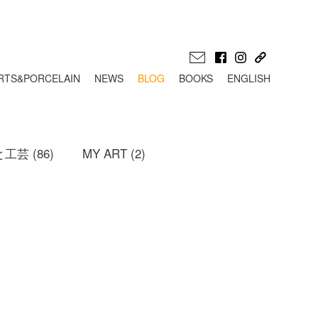
RTS&PORCELAIN
NEWS
BLOG
BOOKS
ENGLISH
工芸 (86)
MY ART (2)