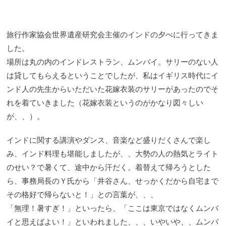
旅行作家協会世界遺産研究会主催のインドの夕べに行ってきま
した。
場所は丸の内のインドレストラン、ムンバイ。サリーのない人
は貸してもらえるということでしたが、私はイギリス時代にイ
ンド人の先生からいただいた花嫁衣装のサリーがあったのでそ
れを着ていきました（花嫁衣装というのがかなり図々しい
が、、）。
インドに関する講演やダンス、音楽など盛りだくさんで楽し
み、インド料理も堪能しましたが、、大勢の人の熱気とライト
のせい？で暑くて、途中から汗だく。着替えて帰ろうとした
ら、事務局長のＹ氏から「井谷さん、せっかくだから自宅まで
その格好で帰らないと！」との言葉が、、、
「無理！暑すぎ！」といったら、「ここは東京ではなくムンバ
イと思えばよい！」といわれました、、、いやいや、、ムンバ