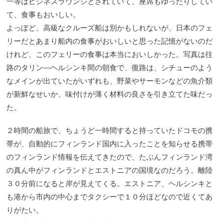
一等はビジネスラウンジとされていて、座席もゆったりしてい
て、食事もおいしい。
よっぽど、高級なクルーズ船は別かもしれないが、日本のフェ
リーだとあまり船内の食事がおいしいと思った記憶がないのだ
けれど、このフェリーの食事は本当においしかった。写真は往
路のタリン―ヘルシンキ間の朝食で、復路は、シチューのよう
なメインが出ていたがいずれも、野菜やサーモンなどの魚介類
が新鮮なせいか、味付けが薄く材料の良さを引き立てた味だっ
た。
２時間の船旅で、ちょうど一時間すると持っていたドコモの携
帯が、自動的にフィンランド国内に入ったことを知らせる携帯
のフィンランド情報を伝えてきたので、たぶんフィンランド湾
の真ん中がフィンランドとエストニアの国境なのだろう。離陸
３０分前になると岸が見えてくる。エストニア、ヘルシンキと
も港から市内の中心までタクシーで１０分ほどなので近くてあ
りがたい。