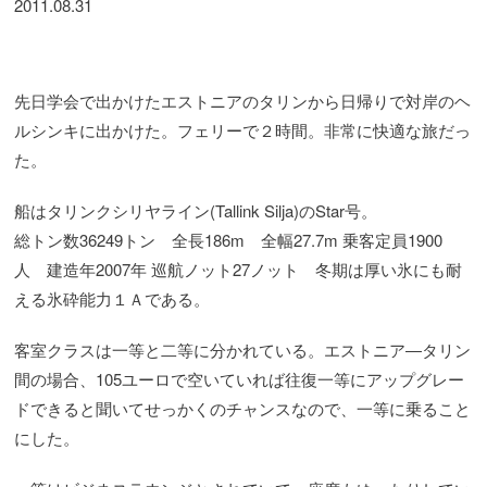
2011.08.31
先日学会で出かけたエストニアのタリンから日帰りで対岸のヘ
ルシンキに出かけた。フェリーで２時間。非常に快適な旅だっ
た。
船はタリンクシリヤライン(Tallink Silja)のStar号。
総トン数36249トン 全長186m 全幅27.7m 乗客定員1900
人 建造年2007年 巡航ノット27ノット 冬期は厚い氷にも耐
える氷砕能力１Ａである。
客室クラスは一等と二等に分かれている。エストニア―タリン
間の場合、105ユーロで空いていれば往復一等にアップグレー
ドできると聞いてせっかくのチャンスなので、一等に乗ること
にした。