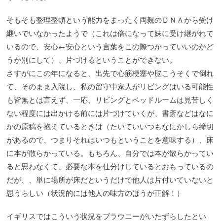
そもそも整理整頓という能力をまったく両親のＤＮＡから受け
継いでいなかったようで（これは倍になって妹に受け継がれて
いるので、安心←安心という言葉をこの際つかっていいのかど
うか別にして）、片づけるということができない。
さすがにこの年になると、出先で心筋梗塞や脳こうそくで倒れ
て、そのまま入院し、私の留守中家人がリビングはいる可能性
も皆無とは言えず、一応、リビングとベッドルームは見苦しく
ない程度には出かける前には片づけていくが、書斎などはなに
かの原稿を抱えているときは（たいていいつもなにかしら締切
があるので、つまりそれはいつもということを意味する）、床
に本が散らかっている。もちろん、自分では本が散らかってい
ると思わなくて、必要な本を仕分けしているとおもっているの
だが、、単に場所が床だというだけで他人は片付いていないと
思うらしい（状況的には他人の味方のほうが正解！）
イギリスではこういう状況をブラウニーがいたずらしたとい