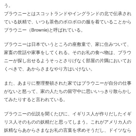
う。
ブラウニーとはスコットランドやイングランドの北で伝承され
ている妖精で、いつも茶色のボロボロの服を着ていることから
ブラウニー（Brownie)と呼ばれている。
ブラウニーは日本でいうところの座敷童で、家に住みついて、
家畜の世話や家事をしてくれる。そのお礼の食べ物は、ブラウ
ニーが探し出せるようそっとさりげなく部屋の片隅においてお
くべきで、あからさまなやり方はいけない。
また、あまりに整理整頓された家ではブラウニーが自分の仕事
がないと怒って、家の人たちの留守中に思いいっきり散らかし
てみたりすると言われている。
ブラウニーの伝説を聞くたびに、イギリス人が作りだしたイギ
リス人そのものの妖精だと思ってしまう。これがアメリカ人の
妖精ならあからさまなお礼の言葉を求めそうだし、ドイツなら