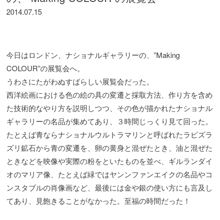
2014.07.15
今日はロンドン、ナショナルギャラリーの、”Making
COLOUR”の展覧会へ。
うわさにたがわぬすばらしい展覧会だった。
西洋絵画における色の絵の具の変遷と採取方法、作り方を含め
た技術的なやり方を説明しつつ、その色が描かれたナショナル
ギャラリーの名品が集めてあり、３時間じっくり見て回った。
たとえば青ならナショナルウルトラマリンと呼ばれたラピズラ
ズリ鉱石から青の変遷を、卵の黄身と混ぜたとき、油と混ぜた
ときなどを映像や実際の粉をといたものを並べ、ギルランダイ
オのマリア像、たとえば緑ではヤンンファンエイクの名品やコ
ンスタブルの肖像画など、最後には金や銀の使い方にも言及し
てあり、見飽きることがなかった。至福の時間だった！