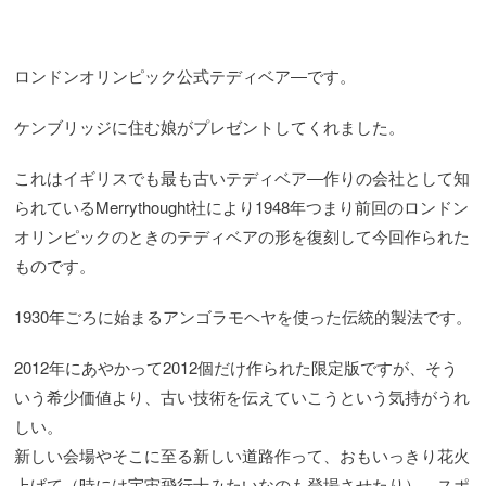
ロンドンオリンピック公式テディベア―です。
ケンブリッジに住む娘がプレゼントしてくれました。
これはイギリスでも最も古いテディベア―作りの会社として知
られているMerrythought社により1948年つまり前回のロンドン
オリンピックのときのテディベアの形を復刻して今回作られた
ものです。
1930年ごろに始まるアンゴラモヘヤを使った伝統的製法です。
2012年にあやかって2012個だけ作られた限定版ですが、そう
いう希少価値より、古い技術を伝えていこうという気持がうれ
しい。
新しい会場やそこに至る新しい道路作って、おもいっきり花火
上げて（時には宇宙飛行士みたいなのも登場させたり）、スポ