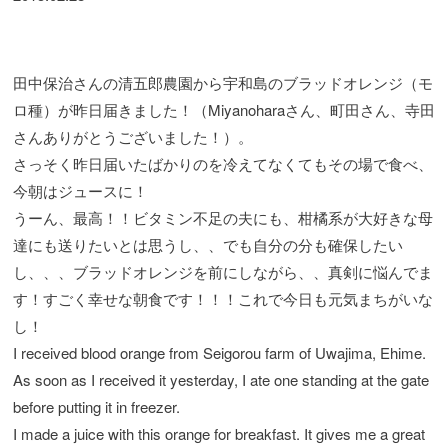
田中保治さんの清五郎農園から宇和島のブラッドオレンジ（モ
ロ種）が昨日届きました！（Miyanoharaさん、町田さん、寺田
さんありがとうございました！）。
さっそく昨日届いたばかりのを冷えてなくてもその場で食べ、
今朝はジュースに！
うーん、最高！！ビタミン不足の夫にも、柑橘系が大好きな母
達にも送りたいとは思うし、、でも自分の分も確保したい
し、、、ブラッドオレンジを前にしながら、、真剣に悩んでま
す！すごく幸せな朝食です！！！これで今日も元気まちがいな
し！
I received blood orange from Seigorou farm of Uwajima, Ehime.
As soon as I received it yesterday, I ate one standing at the gate
before putting it in freezer.
I made a juice with this orange for breakfast. It gives me a great