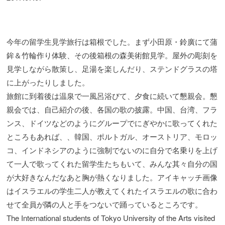
今年の留学生見学旅行は箱根でした。まず小田原・鈴廣にて蒲
鉾＆竹輪作り体験、その後箱根の森美術館見学。屋外の彫刻を
見学しながら散策し、足湯を楽しんだり、ステンドグラスの塔
に上がったりしました。
旅館に到着後は温泉で一風呂浴びて、夕食に続いて懇親会。懇
親会では、自己紹介の後、各国の歌の披露。中国、台湾、フラ
ンス、ドイツなどのようにグループでにぎやかに歌ってくれた
ところもあれば、、韓国、ポルトガル、オーストリア、モロッ
コ、インドネシアのように強制でないのに自分で名乗りを上げ
て一人で歌ってくれた留学生たちもいて、みんな其々自分の国
が大好きなんだなあと胸が熱くなりました。アイキャッチ画像
はイスラエルの学生二人が教えてくれたイスラエルの歌に合わ
せて全員が隣の人と手をつないで踊っているところです。
The International students of Tokyo University of the Arts visited