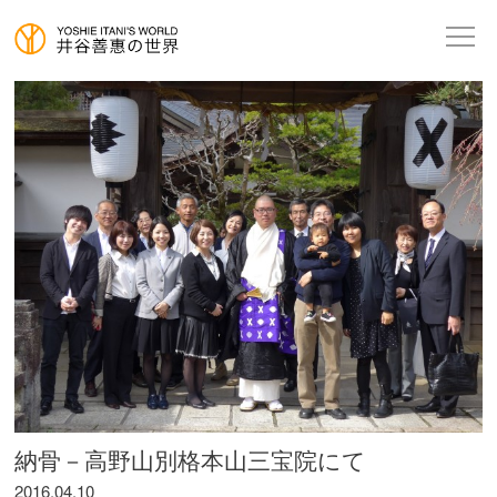
納骨－高野山別格本山三宝院にて
2016.04.10