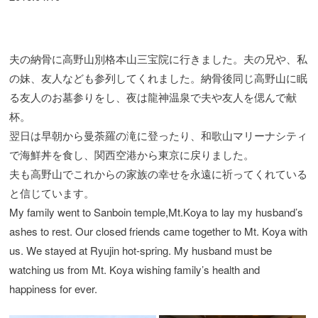
夫の納骨に高野山別格本山三宝院に行きました。夫の兄や、私
の妹、友人なども参列してくれました。納骨後同じ高野山に眠
る友人のお墓参りをし、夜は龍神温泉で夫や友人を偲んで献
杯。
翌日は早朝から曼荼羅の滝に登ったり、和歌山マリーナシティ
で海鮮丼を食し、関西空港から東京に戻りました。
夫も高野山でこれからの家族の幸せを永遠に祈ってくれている
と信じています。
My family went to Sanboin temple,Mt.Koya to lay my husband’s
ashes to rest. Our closed friends came together to Mt. Koya with
us. We stayed at Ryujin hot-spring. My husband must be
watching us from Mt. Koya wishing family’s health and
happiness for ever.