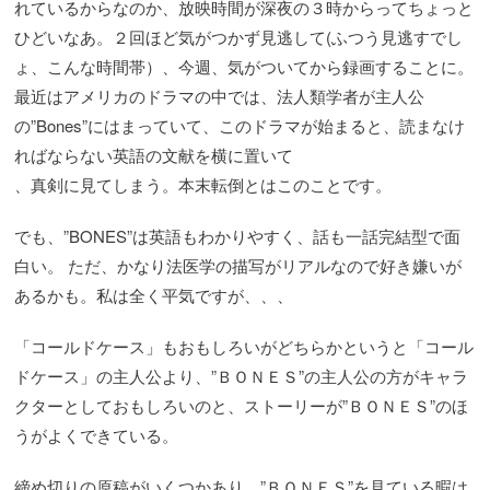
れているからなのか、放映時間が深夜の３時からってちょっと
ひどいなあ。２回ほど気がつかず見逃して(ふつう見逃すでし
ょ、こんな時間帯）、今週、気がついてから録画することに。
最近はアメリカのドラマの中では、法人類学者が主人公
の”Bones”にはまっていて、このドラマが始まると、読まなけ
ればならない英語の文献を横に置いて
、真剣に見てしまう。本末転倒とはこのことです。
でも、”BONES”は英語もわかりやすく、話も一話完結型で面
白い。 ただ、かなり法医学の描写がリアルなので好き嫌いが
あるかも。私は全く平気ですが、、、
「コールドケース」もおもしろいがどちらかというと「コール
ドケース」の主人公より、”ＢＯＮＥＳ”の主人公の方がキャラ
クターとしておもしろいのと、ストーリーが”ＢＯＮＥＳ”のほ
うがよくできている。
締め切りの原稿がいくつかあり、”ＢＯＮＥＳ”を見ている暇は