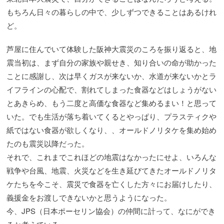
もちろん日々の暮らしの中で、少しずつできることはあるけれ
ど。
芦屋に住んでいて体験した阪神大震災のころを振り返ると、地
震当初は、まず自分の家族や親せき、知り合いの命が助かった
ことに感謝し、次は早くガスが来ないか、水道が来ないかとラ
イフラインの心配で、割れてしまった食器などはしょうがない
とあきらめ、もう二度と高価な食器など集めるまい！と思って
いた。でも生活が落ち着いてくるとやっぱり、プラスティクや
紙ではない食器が欲しくなり、、オールドノリタケを集め始め
たのも震災以降だった。
それで、これまでこれほどの地震はなかったにせよ、いろんな
戦争や台風、地震、火災などを生き延びてきたオールドノリタ
ケたちを今こそ、震災で食器を亡くした方々にお届けしたり、
義援金をお渡しできないかと思うようになった。
今、JPS（日本ポーセリン協会）の仲間に計って、なにができ