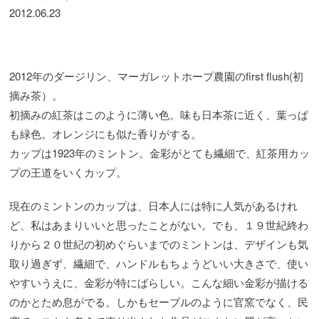
2012.06.23
2012年のダージリン、マーガレットホープ農園のfirst flush(初
摘み茶）。
初摘みの紅茶はこのように薄い色。味も日本茶に近く、葉っぱ
も緑色。オレンジにも似た香りがする。
カップは1923年のミントン。金彩がとても繊細で、紅茶用カッ
プの王道をいくカップ。
現在のミントンのカップは、日本人には特に人気があるけれ
ど、私はあまりいいと思ったことがない。でも、１９世紀終わ
りから２０世紀の初めぐらいまでのミントンは、デザインも気
取り過ぎず、繊細で、ハンドルもちょうどいい大きさで、使い
やすいうえに、金彩が特にばらしい。こんな細い金彩が描ける
のかとため息がでる。しかもセーブルのように官窯でなく、民