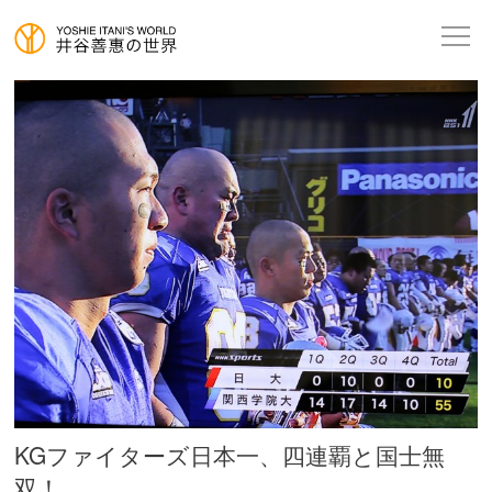
KGファイターズ日本一、四連覇と国士無
双！