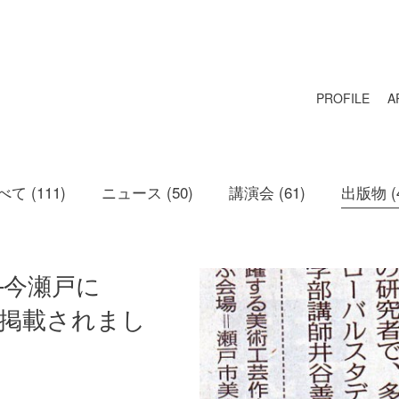
PROFILE
A
べて (111)
ニュース (50)
講演会 (61)
出版物 (4
—今瀬戸に
が掲載されまし