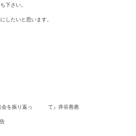
持ち下さい。
ムにしたいと思います。
ラブの展覧会を振り返っ て』井谷善惠
告