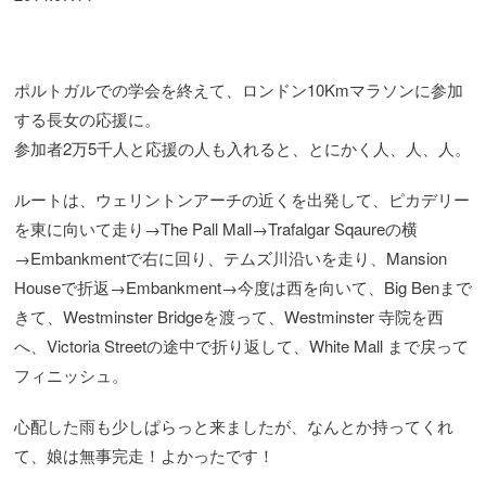
ポルトガルでの学会を終えて、ロンドン10Kmマラソンに参加
する長女の応援に。
参加者2万5千人と応援の人も入れると、とにかく人、人、人。
ルートは、ウェリントンアーチの近くを出発して、ピカデリー
を東に向いて走り→The Pall Mall→Trafalgar Sqaureの横
→Embankmentで右に回り、テムズ川沿いを走り、Mansion
Houseで折返→Embankment→今度は西を向いて、Big Benまで
きて、Westminster Bridgeを渡って、Westminster 寺院を西
へ、Victoria Streetの途中で折り返して、White Mall まで戻って
フィニッシュ。
心配した雨も少しぱらっと来ましたが、なんとか持ってくれ
て、娘は無事完走！よかったです！