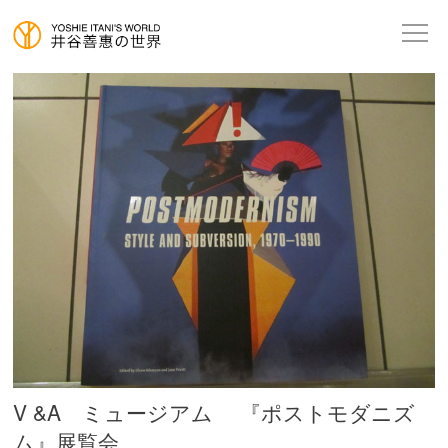
V &A ミュージアム 『ポストモダニズ
ム』展覧会