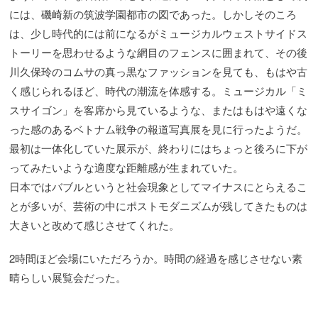
には、磯崎新の筑波学園都市の図であった。しかしそのころ
は、少し時代的には前になるがミュージカルウェストサイドス
トーリーを思わせるような網目のフェンスに囲まれて、その後
川久保玲のコムサの真っ黒なファッションを見ても、もはや古
く感じられるほど、時代の潮流を体感する。ミュージカル「ミ
スサイゴン」を客席から見ているような、またはもはや遠くな
った感のあるベトナム戦争の報道写真展を見に行ったようだ。
最初は一体化していた展示が、終わりにはちょっと後ろに下が
ってみたいような適度な距離感が生まれていた。
日本ではバブルというと社会現象としてマイナスにとらえるこ
とが多いが、芸術の中にポストモダニズムが残してきたものは
大きいと改めて感じさせてくれた。
2時間ほど会場にいただろうか。時間の経過を感じさせない素
晴らしい展覧会だった。