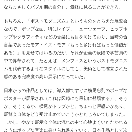
ならまさしくバブル期の自分）、気軽に見ることができる。
もちろん、「ポストモダニズム」というものをとらえた展覧会
なので、ポップな面、特にレイブ、ニューウェーブ、ヒップホ
ップやグラフィティなどの音楽にも目を向けており、当時の合
言葉であったモア・イズ・モア（もっと多ければもっと価値が
ある）」を見せてはいるのだが、それが企画の段階で学芸員の
中で昇華されて、たとえば、メンフィスというポストモダニズ
ムを代表するようなスタイルにしても、美術として確立された
感のある完成度の高い展示になっていた。
日本からの作品としては、導入部ですぐに横尾忠則のポップな
ポスターが展示され（これは図録にも最初に登場する）、そう
か、そうくるか、横尾がトップかと、ちょっと戸惑いがあり、
展覧会自体をどう受け止めていこうかとたじろいでしまった。
しかし、やがて展示会全体の流れの中で心地よくいただかれる
ようにポップな音楽に乗せられ進んでいく。日本作品として次