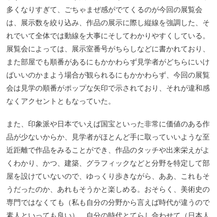
多くなりすぎて、ごちゃまぜ感がでてくるのが今回の展覧会
は、展示数を絞り込み、作品の展示に際し縦線を強調した、そ
れでいて全体では動線を大事にそしてわかりやすくしている。
展覧会によっては、展示室番号がちらしなどに書かれており、
また部屋でも順番があるにもかかわらず見学者がどちらにいけ
ばいいのかまよう場合が観られるにもかかわらず、今回の展覧
会は見学の順番がポップな矢印で示されており、それが違和感
なくアクセントともなっていた。
また、印象派や日本でいえば国宝といった非常に価値のある作
品が少ないからか、見学者がほとんど手に取っていいような至
近距離で作品をみることができ、作品のタッチや出来栄えがよ
くわかり、かつ、建築、グラフィックなどと分野を特定して部
屋を設けていないので、ゆっくり歩きながら、ああ、これもそ
うだったのか、あれもそうかと楽しめる。おそらく、美術史の
専門ではなくても（私も自分の分野から言えば時代が違うので
素人といっても良い）、自分の時代とてらし合わせて（日本人